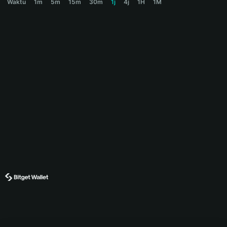
Waktu
1m
5m
15m
30m
1j
4j
1H
1M