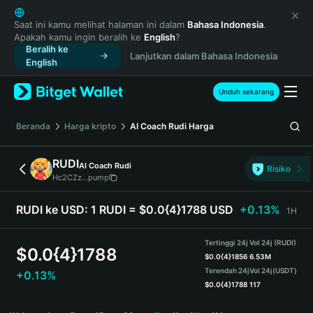
English
日本語
Saat ini kamu melihat halaman ini dalam
Bahasa Indonesia
.
Apakah kamu ingin beralih ke
English
?
Tiếng Việt
Beralih ke
Lanjutkan dalam Bahasa Indonesia
Русский
English
Español (Latinoamérica)
Türkçe
Unduh sekarang
Italiano
Français
Beranda
Harga kripto
AI Coach Rudi
Harga
Deutsch
简体中文
RUDI
AI Coach Rudi
Risiko
繁體中文
Hc2CZz...pump
Português (Portugal)
Bahasa Indonesia
RUDI ke USD:
1 RUDI = $0.0{4}1788 USD
+0.13%
1H
ภาษาไทย
हिन्दी
Tertinggi 24j
Vol 24j (RUDI)
$
0.0{4}1788
বাংলা
$
0.0{4}1856
6.53M
Terendah 24j
Vol 24j
(USDT)
+0.13%
Español
$
0.0{4}1788
117
Português (Brasil)
RUDI Price Chart
Español (Argentina)