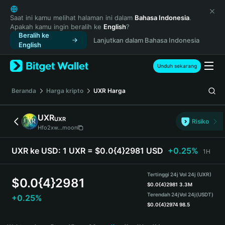
English
日本語
Saat ini kamu melihat halaman ini dalam
Bahasa Indonesia
.
Apakah kamu ingin beralih ke
English
?
Tiếng Việt
Beralih ke
Lanjutkan dalam Bahasa Indonesia
Русский
English
Español (Latinoamérica)
Türkçe
Unduh sekarang
Italiano
Français
Beranda
Harga kripto
UXR
Harga
Deutsch
简体中文
UXR
UXR
Risiko
繁體中文
Hfo2xw...moon
Português (Portugal)
Bahasa Indonesia
UXR ke USD:
1 UXR = $0.0{4}2981 USD
+0.25%
1H
ภาษาไทย
हिन्दी
Tertinggi 24j
Vol 24j (UXR)
$
0.0{4}2981
বাংলা
$
0.0{4}2981
3.3M
Terendah 24j
Vol 24j
(USDT)
+0.25%
Español
$
0.0{4}2974
98.5
Português (Brasil)
UXR Price Chart
Español (Argentina)