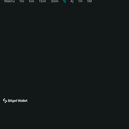
Waktu
1m
5m
15m
30m
1j
4j
1H
1M