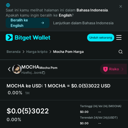
English
日本語
Saat ini kamu melihat halaman ini dalam
Bahasa Indonesia
.
Apakah kamu ingin beralih ke
English
?
Tiếng Việt
Beralih ke
Lanjutkan dalam Bahasa Indonesia
Русский
English
Español (Latinoamérica)
Türkçe
Unduh sekarang
Italiano
Français
Beranda
Harga kripto
Mocha Pom
Harga
Deutsch
简体中文
MOCHA
Mocha Pom
Risiko
繁體中文
HzeRxj...bonk
Português (Portugal)
Bahasa Indonesia
MOCHA ke USD:
1 MOCHA = $0.0{5}3022 USD
ภาษาไทย
0.00%
1H
हिन्दी
বাংলা
Tertinggi 24j
Vol 24j (MOCHA)
$
0.0{5}3022
Español
$
0.00
--
Terendah 24j
Vol 24j
(USDT)
0.00%
Português (Brasil)
$
0.00
--
Español (Argentina)