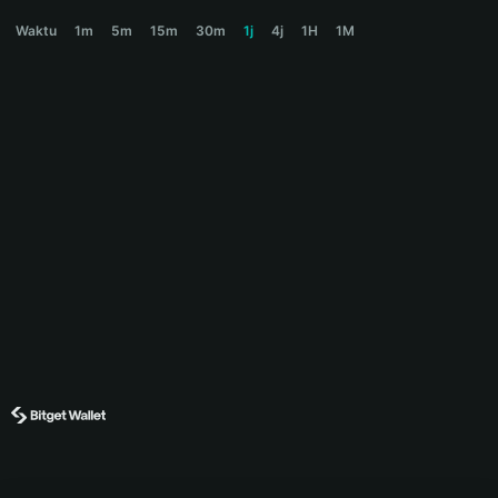
MOCHA Price Chart
Waktu
1m
5m
15m
30m
1j
4j
1H
1M