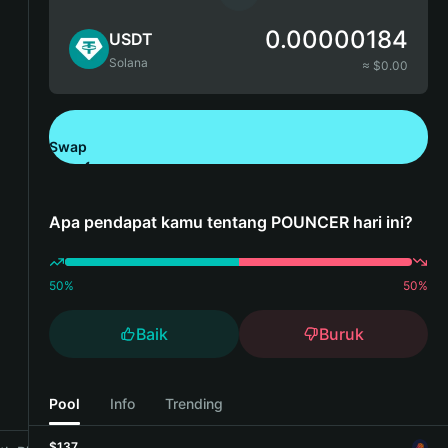
0.00000184
USDT
Solana
≈ $
0.00
Swap
Unduh Bitget Wallet
Apa pendapat kamu tentang POUNCER hari ini?
50
%
50
%
Baik
Buruk
Pool
Info
Trending
$137