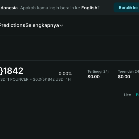
ndonesia
. Apakah kamu ingin beralih ke
English
?
Beralih ke
Predictions
Selengkapnya
5}1842
Tertinggi 24j
Terendah 24
0.00%
$0.00
$0.00
SD:
1 POUNCER = $0.0{5}1842 USD
1H
Lite
P