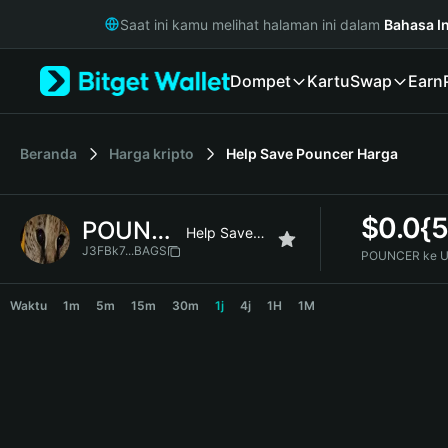
English
Saat ini kamu melihat halaman ini dalam
Bahasa I
日本語
Tiếng Việt
Dompet
Kartu
Swap
Earn
Русский
Español (Latinoamérica)
Türkçe
Italiano
Beranda
Harga kripto
Help Save Pouncer
Harga
Français
Deutsch
$
0.0{
POUNCER
简体中文
Help Save Pouncer
繁體中文
J3FBk7...BAGS
POUNCER ke U
Português (Portugal)
POUNCER Price Chart
Bahasa Indonesia
Waktu
1m
5m
15m
30m
1j
4j
1H
1M
ภาษาไทย
हिन्दी
বাংলা
Español
Português (Brasil)
Español (Argentina)