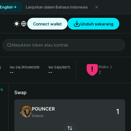
 English
Lanjutkan dalam Bahasa Indonesia
Connect wallet
Unduh sekarang
Risiko
j
Vol 24j (POUNCER)
Vol 24j
(USDT)
--
--
2
ro
Swap
POUNCER
Solana