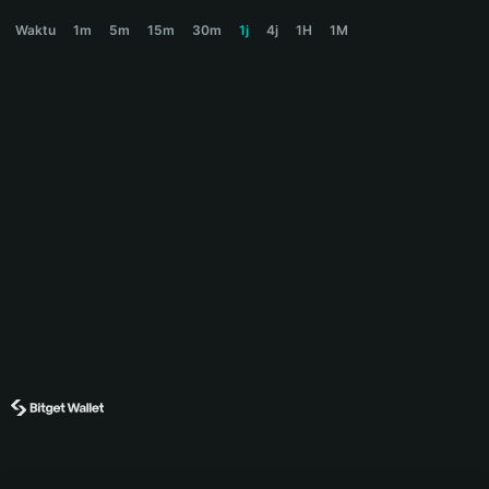
FLIPR Price Chart
Waktu
1m
5m
15m
30m
1j
4j
1H
1M