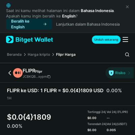
English
日本語
Saat ini kamu melihat halaman ini dalam
Bahasa Indonesia
.
Apakah kamu ingin beralih ke
English
?
Tiếng Việt
Beralih ke
Lanjutkan dalam Bahasa Indonesia
Русский
English
Español (Latinoamérica)
Türkçe
Unduh sekarang
Italiano
Français
Beranda
Harga kripto
Flipr
Harga
Deutsch
简体中文
FLIPR
Flipr
Risiko
繁體中文
JCBKQB...xypm
Português (Portugal)
Bahasa Indonesia
FLIPR ke USD:
1 FLIPR = $0.0{4}1809 USD
0.00%
ภาษาไทย
1H
हिन्दी
বাংলা
Tertinggi 24j
Vol 24j (FLIPR)
$
0.0{4}1809
Español
$
0.00
--
Terendah 24j
Vol 24j
(USDT)
0.00%
Português (Brasil)
$
0.00
0.005
Español (Argentina)