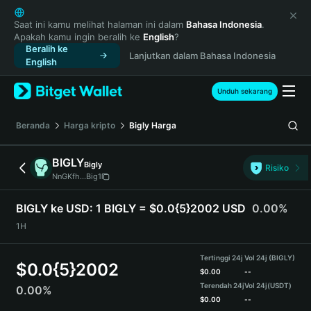
English
日本語
Saat ini kamu melihat halaman ini dalam
Bahasa Indonesia
.
Apakah kamu ingin beralih ke
English
?
Tiếng Việt
Beralih ke
Lanjutkan dalam Bahasa Indonesia
Русский
English
Español (Latinoamérica)
Türkçe
Unduh sekarang
Italiano
Français
Beranda
Harga kripto
Bigly
Harga
Deutsch
简体中文
BIGLY
Bigly
Risiko
繁體中文
NnGKfh...Big1
Português (Portugal)
Bahasa Indonesia
BIGLY ke USD:
1 BIGLY = $0.0{5}2002 USD
0.00%
ภาษาไทย
1H
हिन्दी
বাংলা
Tertinggi 24j
Vol 24j (BIGLY)
$
0.0{5}2002
Español
$
0.00
--
Terendah 24j
Vol 24j
(USDT)
0.00%
Português (Brasil)
$
0.00
--
Español (Argentina)