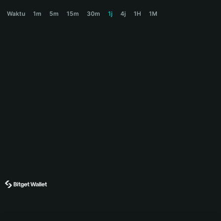
BIGLY Price Chart
Waktu
1m
5m
15m
30m
1j
4j
1H
1M