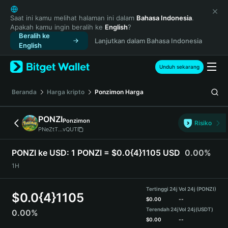
English
日本語
Saat ini kamu melihat halaman ini dalam
Bahasa Indonesia
.
Apakah kamu ingin beralih ke
English
?
Tiếng Việt
Beralih ke
Lanjutkan dalam Bahasa Indonesia
Русский
English
Español (Latinoamérica)
Türkçe
Unduh sekarang
Italiano
Français
Beranda
Harga kripto
Ponzimon
Harga
Deutsch
简体中文
PONZI
Ponzimon
Risiko
繁體中文
PNeZtT...vQUT
Português (Portugal)
Bahasa Indonesia
PONZI ke USD:
1 PONZI = $0.0{4}1105 USD
0.00%
ภาษาไทย
1H
हिन्दी
বাংলা
Tertinggi 24j
Vol 24j (PONZI)
$
0.0{4}1105
Español
$
0.00
--
Terendah 24j
Vol 24j
(USDT)
0.00%
Português (Brasil)
$
0.00
--
Español (Argentina)