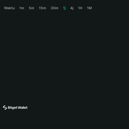
PONZI Price Chart
Waktu
1m
5m
15m
30m
1j
4j
1H
1M