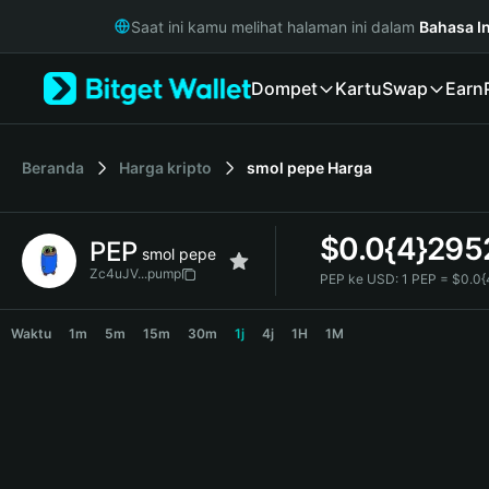
English
Saat ini kamu melihat halaman ini dalam
Bahasa I
日本語
Tiếng Việt
Dompet
Kartu
Swap
Earn
Русский
Español (Latinoamérica)
Türkçe
Italiano
Beranda
Harga kripto
smol pepe
Harga
Français
Deutsch
$
0.0{4}295
PEP
简体中文
smol pepe
繁體中文
Zc4uJV...pump
PEP ke USD:
1 PEP = $0.0
Português (Portugal)
PEP Price Chart
Bahasa Indonesia
Waktu
1m
5m
15m
30m
1j
4j
1H
1M
ภาษาไทย
हिन्दी
বাংলা
Español
Português (Brasil)
Español (Argentina)