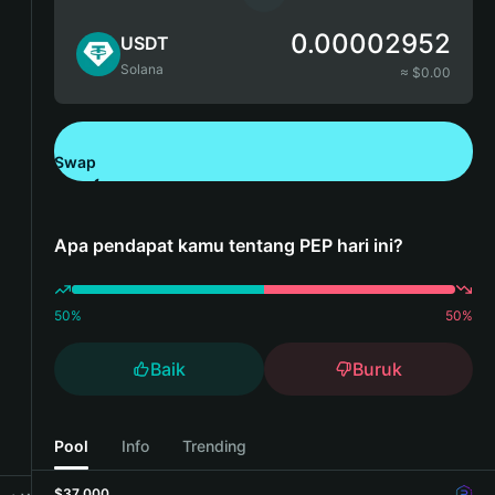
0.00002952
USDT
Solana
≈ $
0.00
Swap
Unduh Bitget Wallet
Apa pendapat kamu tentang PEP hari ini?
50
%
50
%
Baik
Buruk
Pool
Info
Trending
$37,000