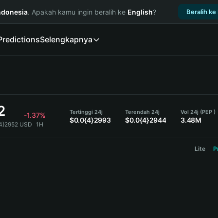
ndonesia
. Apakah kamu ingin beralih ke
English
?
Beralih ke
Predictions
Selengkapnya
2
Tertinggi 24j
Terendah 24j
Vol 24j (PEP )
-1.37%
$0.0{4}2993
$0.0{4}2944
3.48M
{4}2952 USD
1H
Lite
P