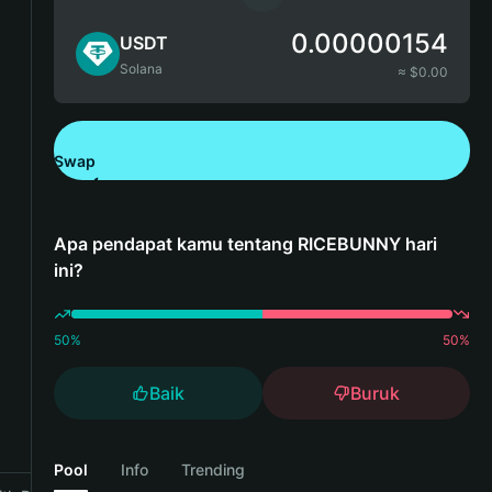
0.00000154
USDT
Solana
≈ $
0.00
Swap
Unduh Bitget Wallet
Apa pendapat kamu tentang RICEBUNNY hari
ini?
50
%
50
%
Baik
Buruk
Pool
Info
Trending