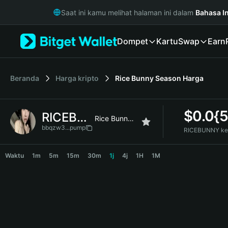
English
Saat ini kamu melihat halaman ini dalam
Bahasa I
日本語
Tiếng Việt
Dompet
Kartu
Swap
Earn
Русский
Español (Latinoamérica)
Türkçe
Italiano
Beranda
Harga kripto
Rice Bunny Season
Harga
Français
Deutsch
$
0.0{
RICEBUNNY
简体中文
Rice Bunny Season
繁體中文
bbqzw3...pump
RICEBUNNY ke
Português (Portugal)
RICEBUNNY Price Chart
Bahasa Indonesia
Waktu
1m
5m
15m
30m
1j
4j
1H
1M
ภาษาไทย
हिन्दी
বাংলা
Español
Português (Brasil)
Español (Argentina)