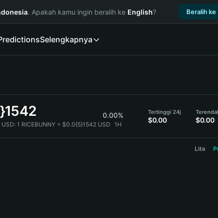
ndonesia
. Apakah kamu ingin beralih ke
English
?
Beralih ke
Predictions
Selengkapnya
5}1542
Tertinggi 24j
Terenda
0.00%
$0.00
$0.00
 USD:
1 RICEBUNNY = $0.0{5}1542 USD
1H
Lite
P