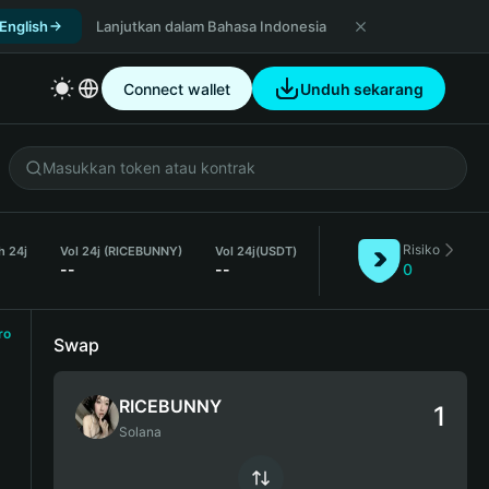
 English
Lanjutkan dalam Bahasa Indonesia
Connect wallet
Unduh sekarang
Risiko
h 24j
Vol 24j (RICEBUNNY)
Vol 24j
(USDT)
--
--
0
ro
Swap
RICEBUNNY
Solana