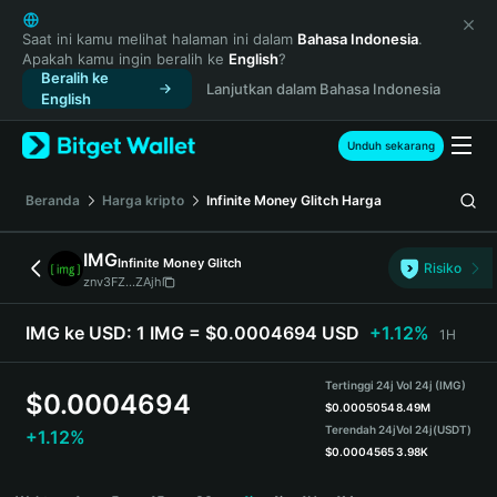
English
日本語
Saat ini kamu melihat halaman ini dalam
Bahasa Indonesia
.
Apakah kamu ingin beralih ke
English
?
Tiếng Việt
Beralih ke
Lanjutkan dalam Bahasa Indonesia
Русский
English
Español (Latinoamérica)
Türkçe
Unduh sekarang
Italiano
Français
Beranda
Harga kripto
Infinite Money Glitch
Harga
Deutsch
简体中文
IMG
Infinite Money Glitch
Risiko
繁體中文
znv3FZ...ZAjh
Português (Portugal)
Bahasa Indonesia
IMG ke USD:
1 IMG = $0.0004694 USD
+1.12%
1H
ภาษาไทย
हिन्दी
Tertinggi 24j
Vol 24j (IMG)
$
0.0004694
বাংলা
$
0.0005054
8.49M
Terendah 24j
Vol 24j
(USDT)
+1.12%
Español
$
0.0004565
3.98K
Português (Brasil)
IMG Price Chart
Español (Argentina)