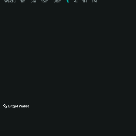
Waktu
1m
5m
15m
30m
1j
4j
1H
1M