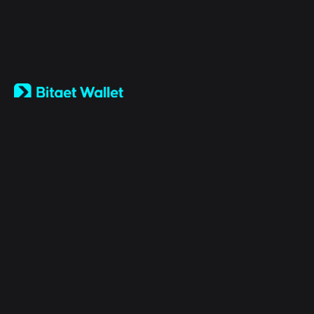
English
日本語
Tiếng Việt
Русский
Tentang Kami
Español (Latinoamérica)
Türkçe
Bitget Wallet X
Italiano
Français
Keamanan
Deutsch
简体中文
Alat
繁體中文
Português (Portugal)
Aset
Bahasa Indonesia
ภาษาไทย
Products
العربية
हिन्दी
Sumber
বাংলা