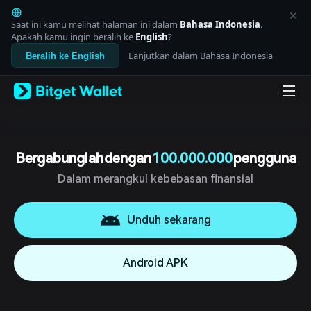
English
日本語
Saat ini kamu melihat halaman ini dalam
Bahasa Indonesia
.
Tiếng Việt
Apakah kamu ingin beralih ke
English
?
Русский
Lanjutkan dalam Bahasa Indonesia
Beralih ke English
Español (Latinoamérica)
Türkçe
Italiano
Français
Deutsch
简体中文
繁體中文
Bergabunglah dengan
100.000.000
pengguna
Português (Portugal)
Dalam merangkul kebebasan finansial
Bahasa Indonesia
ภาษาไทย
العربية
Unduh sekarang
हिन्दी
বাংলা
Español
Android APK
Português (Brasil)
Español (Argentina)