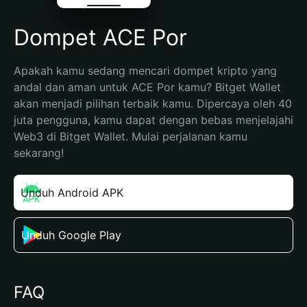
Dompet ACE Por
Apakah kamu sedang mencari dompet kripto yang 
andal dan aman untuk ACE Por kamu? Bitget Wallet 
akan menjadi pilihan terbaik kamu. Dipercaya oleh 40 
juta pengguna, kamu dapat dengan bebas menjelajahi 
Web3 di Bitget Wallet. Mulai perjalanan kamu 
sekarang!
Unduh Android APK
Unduh Google Play
FAQ