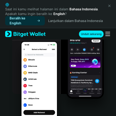
English
日本語
Saat ini kamu melihat halaman ini dalam
Bahasa Indonesia
.
Apakah kamu ingin beralih ke
English
?
Tiếng Việt
Beralih ke
Lanjutkan dalam Bahasa Indonesia
Русский
English
Español (Latinoamérica)
Türkçe
Unduh sekarang
Italiano
Français
Deutsch
简体中文
繁體中文
Português (Portugal)
Bahasa Indonesia
ภาษาไทย
हिन्दी
বাংলা
Español
Português (Brasil)
Español (Argentina)