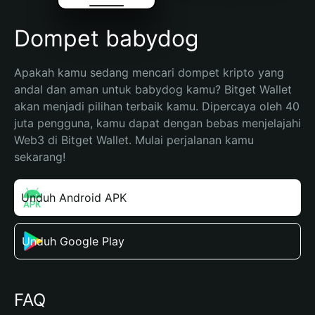
Dompet babydog
Apakah kamu sedang mencari dompet kripto yang 
andal dan aman untuk babydog kamu? Bitget Wallet 
akan menjadi pilihan terbaik kamu. Dipercaya oleh 40 
juta pengguna, kamu dapat dengan bebas menjelajahi 
Web3 di Bitget Wallet. Mulai perjalanan kamu 
sekarang!
Unduh Android APK
Unduh Google Play
FAQ