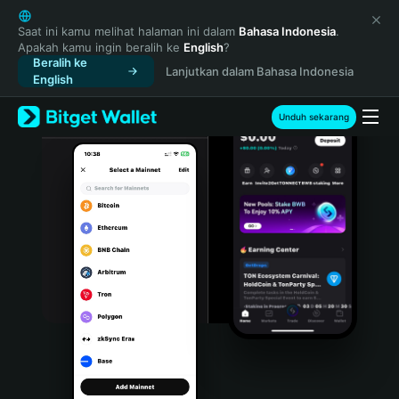
English
日本語
Saat ini kamu melihat halaman ini dalam
Bahasa Indonesia
.
Apakah kamu ingin beralih ke
English
?
Tiếng Việt
Beralih ke
Lanjutkan dalam Bahasa Indonesia
Русский
English
Español (Latinoamérica)
Türkçe
Unduh sekarang
Italiano
Français
Deutsch
简体中文
繁體中文
Português (Portugal)
Bahasa Indonesia
ภาษาไทย
हिन्दी
বাংলা
Español
Português (Brasil)
Español (Argentina)