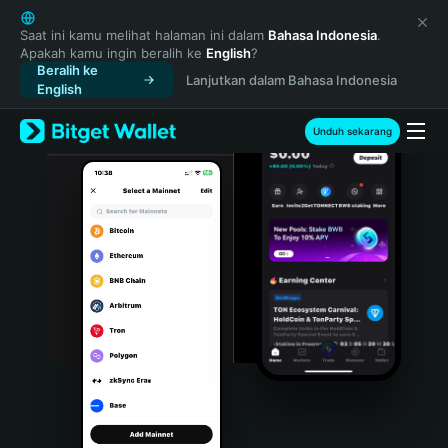
English
日本語
Saat ini kamu melihat halaman ini dalam
Bahasa Indonesia
.
Apakah kamu ingin beralih ke
English
?
Tiếng Việt
Beralih ke
Lanjutkan dalam Bahasa Indonesia
Русский
English
Español (Latinoamérica)
Türkçe
Unduh sekarang
Italiano
Français
Deutsch
简体中文
繁體中文
Português (Portugal)
Bahasa Indonesia
ภาษาไทย
हिन्दी
বাংলা
Español
Português (Brasil)
Español (Argentina)