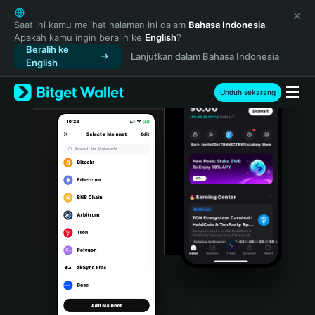
English
日本語
Saat ini kamu melihat halaman ini dalam
Bahasa Indonesia
.
Apakah kamu ingin beralih ke
English
?
Tiếng Việt
Beralih ke
Lanjutkan dalam Bahasa Indonesia
Русский
English
Español (Latinoamérica)
Türkçe
Unduh sekarang
Italiano
Français
Deutsch
简体中文
繁體中文
Português (Portugal)
Bahasa Indonesia
ภาษาไทย
हिन्दी
বাংলা
Español
Português (Brasil)
Español (Argentina)