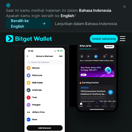
English
日本語
Saat ini kamu melihat halaman ini dalam
Bahasa Indonesia
.
Apakah kamu ingin beralih ke
English
?
Tiếng Việt
Beralih ke
Lanjutkan dalam Bahasa Indonesia
Русский
English
Español (Latinoamérica)
Türkçe
Unduh sekarang
Italiano
Français
Deutsch
简体中文
繁體中文
Português (Portugal)
Bahasa Indonesia
ภาษาไทย
हिन्दी
বাংলা
Español
Português (Brasil)
Español (Argentina)