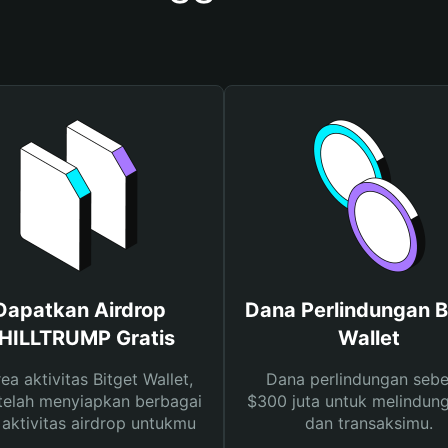
Dapatkan Airdrop
Dana Perlindungan B
HILLTRUMP Gratis
Wallet
rea aktivitas Bitget Wallet,
Dana perlindungan sebe
telah menyiapkan berbagai
$300 juta untuk melindung
s aktivitas airdrop untukmu
dan transaksimu.