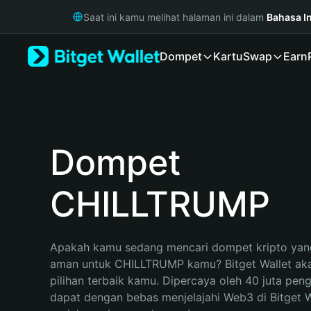
English
Saat ini kamu melihat halaman ini dalam
Bahasa I
日本語
Tiếng Việt
Dompet
Kartu
Swap
Earn
Русский
Español (Latinoamérica)
Türkçe
Italiano
Français
Deutsch
Dompet
简体中文
繁體中文
CHILLTRUMP
Português (Portugal)
Bahasa Indonesia
ภาษาไทย
हिन्दी
Apakah kamu sedang mencari dompet kripto yang
বাংলা
aman untuk CHILLTRUMP kamu? Bitget Wallet aka
Español
pilihan terbaik kamu. Dipercaya oleh 40 juta pen
Português (Brasil)
dapat dengan bebas menjelajahi Web3 di Bitget Wa
Español (Argentina)