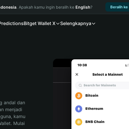
ndonesia
. Apakah kamu ingin beralih ke
English
?
Beralih ke
Predictions
Bitget Wallet X
Selengkapnya
 andal dan 
n menjadi 
gguna, kamu 
llet. Mulai 