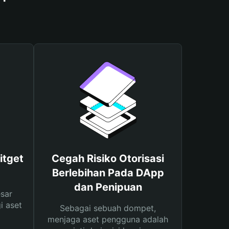
itget
Cegah Risiko Otorisasi
Berlebihan Pada DApp
dan Penipuan
sar
i aset
Sebagai sebuah dompet,
menjaga aset pengguna adalah