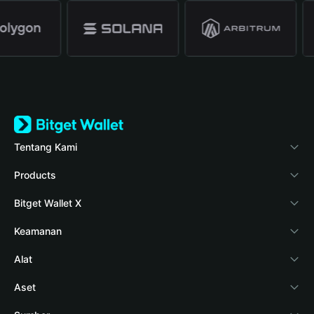
Tentang Kami
Bitget Wallet
Products
Blog
Crypto Card
Bitget Wallet X
Verifikasi keaslian
Stablecoin Earn
Pengembang
Keamanan
Berita kripto
Payfi Crypto
Hubungkan dompet
Dana perlindungan
Alat
Pusat Bantuan
Crypto Swap API
Bitget Wallet Pay
Teknologi keamanan
Beli kripto
Aset