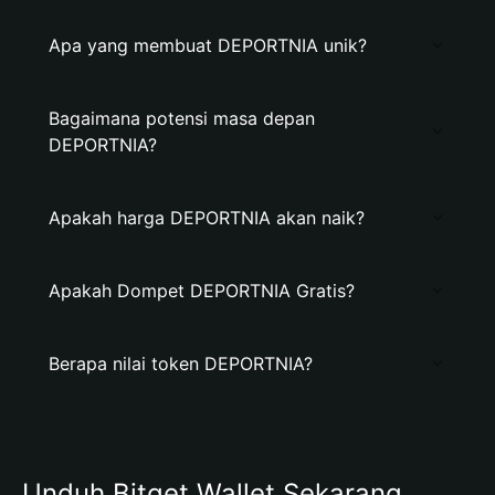
Apa yang membuat DEPORTNIA unik?
Bagaimana potensi masa depan
DEPORTNIA?
Apakah harga DEPORTNIA akan naik?
Apakah Dompet DEPORTNIA Gratis?
Berapa nilai token DEPORTNIA?
Unduh Bitget Wallet Sekarang