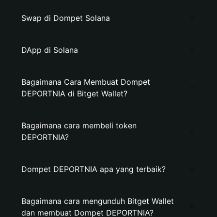
Swap di Dompet Solana
DApp di Solana
Bagaimana Cara Membuat Dompet
DEPORTNIA di Bitget Wallet?
Bagaimana cara membeli token
DEPORTNIA?
Dompet DEPORTNIA apa yang terbaik?
Bagaimana cara mengunduh Bitget Wallet
dan membuat Dompet DEPORTNIA?