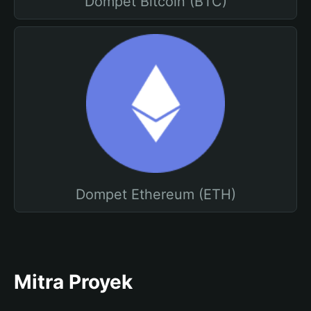
Dompet Bitcoin (BTC)
Dompet Ethereum (ETH)
Mitra Proyek