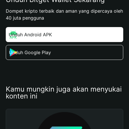
Dompet kripto terbaik dan aman yang dipercaya oleh
40 juta pengguna
Unduh Android APK
Unduh Google Play
Kamu mungkin juga akan menyukai 
konten ini