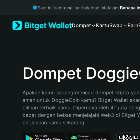
English
Saat ini kamu melihat halaman ini dalam
Bahasa I
日本語
Tiếng Việt
Dompet
Kartu
Swap
Earn
Русский
Español (Latinoamérica)
Türkçe
Italiano
Français
Deutsch
Dompet Doggie
简体中文
繁體中文
Português (Portugal)
Apakah kamu sedang mencari dompet kripto yang
Bahasa Indonesia
aman untuk DoggieCoin kamu? Bitget Wallet akan
ภาษาไทย
pilihan terbaik kamu. Dipercaya oleh 40 juta pen
हिन्दी
dapat dengan bebas menjelajahi Web3 di Bitget Wa
বাংলা
perjalanan kamu sekarang!
Español
Português (Brasil)
Español (Argentina)