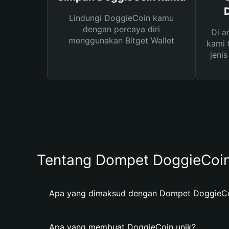
Lindungi DoggieCoin kamu
dengan percaya diri
Di a
menggunakan Bitget Wallet
kami 
jeni
Tentang Dompet DoggieCoi
Apa yang dimaksud dengan Dompet DoggieC
Apa yang membuat DoggieCoin unik?