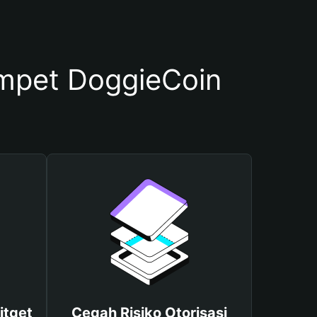
pet DoggieCoin
itget
Cegah Risiko Otorisasi