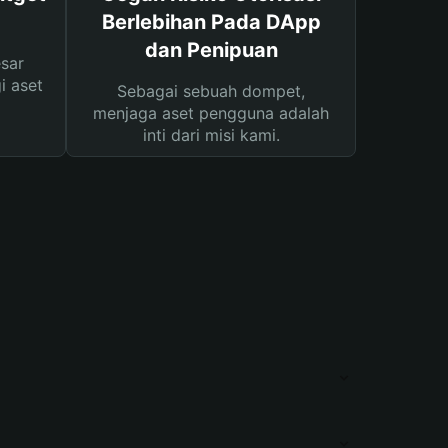
Berlebihan Pada DApp
dan Penipuan
sar
i aset
Sebagai sebuah dompet,
menjaga aset pengguna adalah
inti dari misi kami.