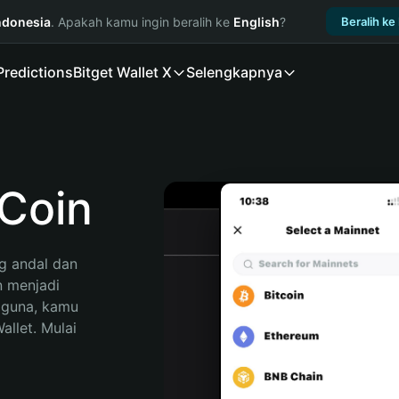
ndonesia
. Apakah kamu ingin beralih ke
English
?
Beralih ke
Predictions
Bitget Wallet X
Selengkapnya
Coin
 andal dan 
 menjadi 
gguna, kamu 
llet. Mulai 