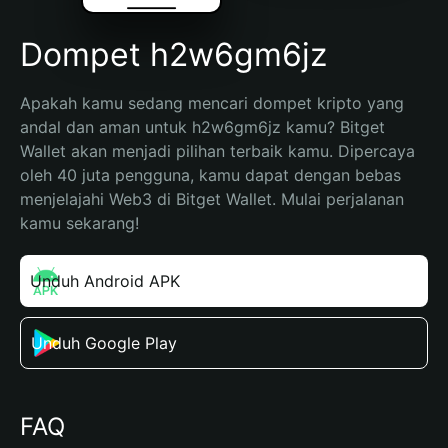
Dompet h2w6gm6jz
Apakah kamu sedang mencari dompet kripto yang 
andal dan aman untuk h2w6gm6jz kamu? Bitget 
Wallet akan menjadi pilihan terbaik kamu. Dipercaya 
oleh 40 juta pengguna, kamu dapat dengan bebas 
menjelajahi Web3 di Bitget Wallet. Mulai perjalanan 
kamu sekarang!
Unduh Android APK
Unduh Google Play
FAQ