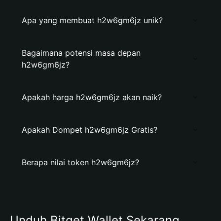
Apa yang membuat h2w6gm6jz unik?
Bagaimana potensi masa depan
h2w6gm6jz?
Apakah harga h2w6gm6jz akan naik?
Apakah Dompet h2w6gm6jz Gratis?
Berapa nilai token h2w6gm6jz?
Unduh Bitget Wallet Sekarang