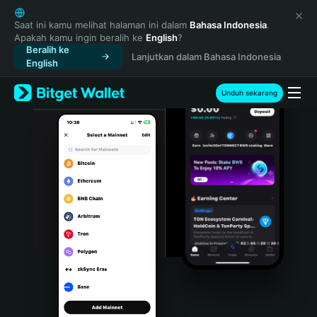
English
日本語
Saat ini kamu melihat halaman ini dalam
Bahasa Indonesia
.
Apakah kamu ingin beralih ke
English
?
Tiếng Việt
Beralih ke
Lanjutkan dalam Bahasa Indonesia
Русский
English
Español (Latinoamérica)
Türkçe
Unduh sekarang
Italiano
Français
Deutsch
简体中文
繁體中文
Português (Portugal)
Bahasa Indonesia
ภาษาไทย
हिन्दी
বাংলা
Español
Português (Brasil)
Español (Argentina)