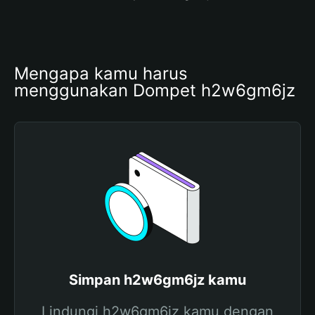
Mengapa kamu harus 
menggunakan Dompet h2w6gm6jz
Simpan h2w6gm6jz kamu
Lindungi h2w6gm6jz kamu dengan