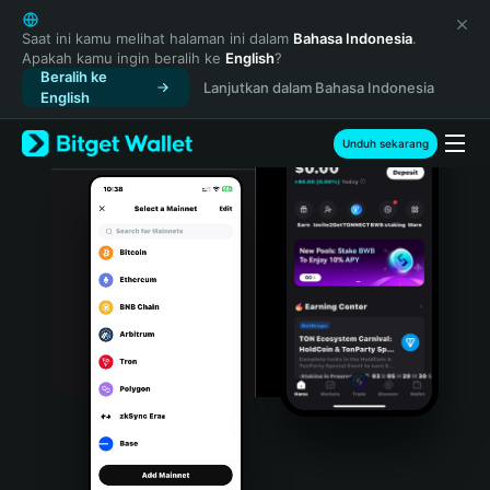
English
日本語
Saat ini kamu melihat halaman ini dalam
Bahasa Indonesia
.
Apakah kamu ingin beralih ke
English
?
Tiếng Việt
Beralih ke
Lanjutkan dalam Bahasa Indonesia
Русский
English
Español (Latinoamérica)
Türkçe
Unduh sekarang
Italiano
Français
Deutsch
简体中文
繁體中文
Português (Portugal)
Bahasa Indonesia
ภาษาไทย
हिन्दी
বাংলা
Español
Português (Brasil)
Español (Argentina)