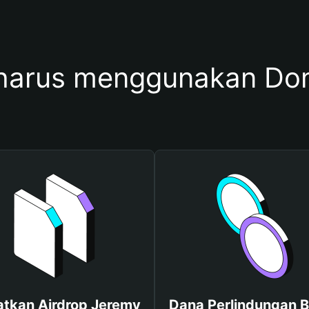
harus menggunakan Dom
tkan Airdrop Jeremy
Dana Perlindungan B