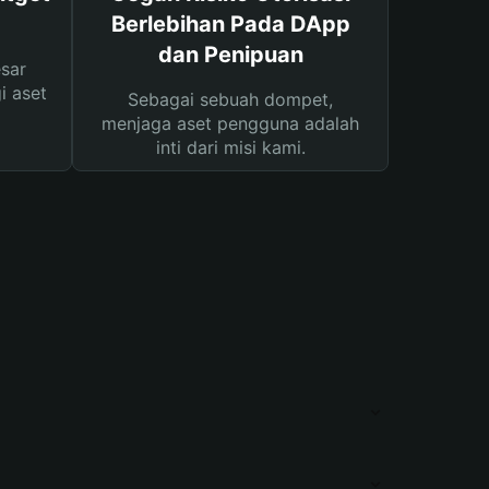
Berlebihan Pada DApp
dan Penipuan
sar
i aset
Sebagai sebuah dompet,
menjaga aset pengguna adalah
inti dari misi kami.