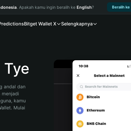
ndonesia
. Apakah kamu ingin beralih ke
English
?
Beralih ke
Predictions
Bitget Wallet X
Selengkapnya
 Tye
 andal dan 
 menjadi 
gguna, kamu 
llet. Mulai 