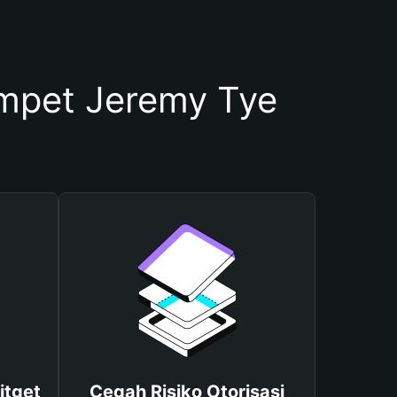
pet Jeremy Tye
itget
Cegah Risiko Otorisasi