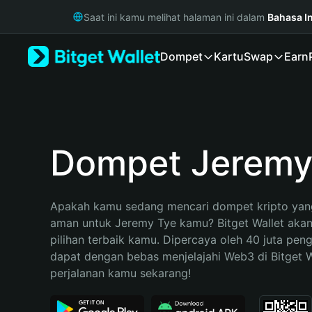
English
Saat ini kamu melihat halaman ini dalam
Bahasa I
日本語
Tiếng Việt
Dompet
Kartu
Swap
Earn
Русский
Español (Latinoamérica)
Türkçe
Italiano
Français
Deutsch
Dompet Jeremy
简体中文
繁體中文
Português (Portugal)
Apakah kamu sedang mencari dompet kripto yang
Bahasa Indonesia
aman untuk Jeremy Tye kamu? Bitget Wallet akan
ภาษาไทย
pilihan terbaik kamu. Dipercaya oleh 40 juta pen
हिन्दी
dapat dengan bebas menjelajahi Web3 di Bitget Wa
বাংলা
perjalanan kamu sekarang!
Español
Português (Brasil)
Español (Argentina)