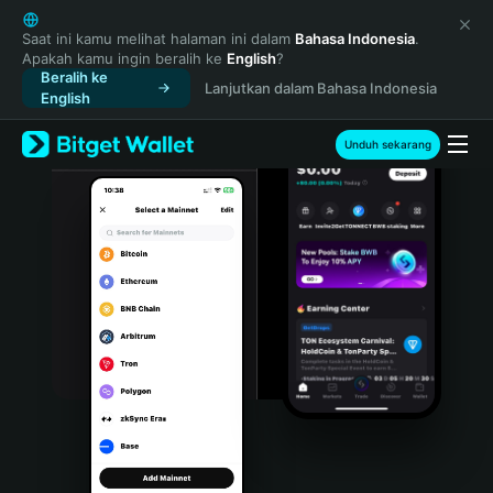
English
日本語
Saat ini kamu melihat halaman ini dalam
Bahasa Indonesia
.
Apakah kamu ingin beralih ke
English
?
Tiếng Việt
Beralih ke
Lanjutkan dalam Bahasa Indonesia
Русский
English
Español (Latinoamérica)
Türkçe
Unduh sekarang
Italiano
Français
Deutsch
简体中文
繁體中文
Português (Portugal)
Bahasa Indonesia
ภาษาไทย
हिन्दी
বাংলা
Español
Português (Brasil)
Español (Argentina)