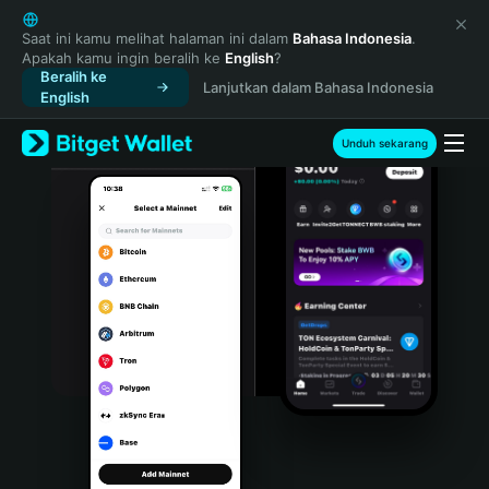
English
日本語
Saat ini kamu melihat halaman ini dalam
Bahasa Indonesia
.
Apakah kamu ingin beralih ke
English
?
Tiếng Việt
Beralih ke
Lanjutkan dalam Bahasa Indonesia
Русский
English
Español (Latinoamérica)
Türkçe
Unduh sekarang
Italiano
Français
Deutsch
简体中文
繁體中文
Português (Portugal)
Bahasa Indonesia
ภาษาไทย
हिन्दी
বাংলা
Español
Português (Brasil)
Español (Argentina)