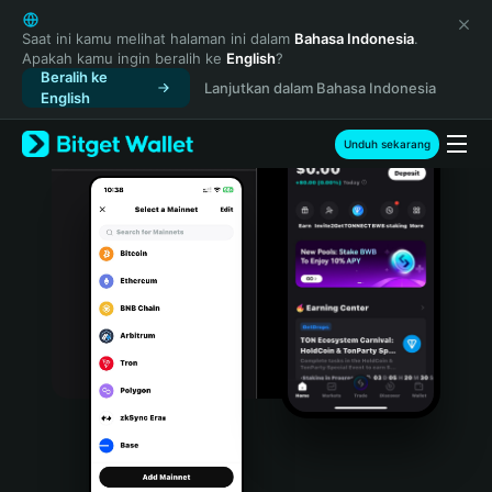
English
日本語
Saat ini kamu melihat halaman ini dalam
Bahasa Indonesia
.
Apakah kamu ingin beralih ke
English
?
Tiếng Việt
Beralih ke
Lanjutkan dalam Bahasa Indonesia
Русский
English
Español (Latinoamérica)
Türkçe
Unduh sekarang
Italiano
Français
Deutsch
简体中文
繁體中文
Português (Portugal)
Bahasa Indonesia
ภาษาไทย
हिन्दी
বাংলা
Español
Português (Brasil)
Español (Argentina)