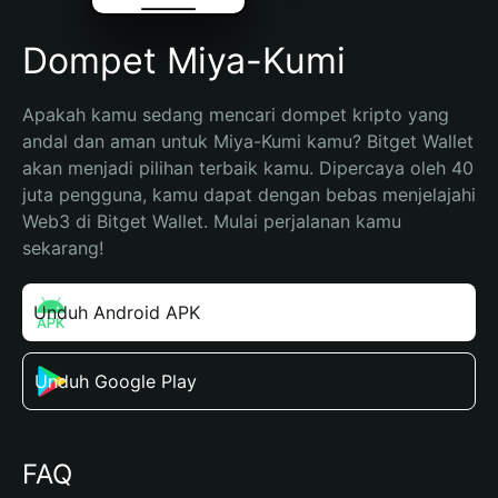
Dompet Miya-Kumi
Apakah kamu sedang mencari dompet kripto yang 
andal dan aman untuk Miya-Kumi kamu? Bitget Wallet 
akan menjadi pilihan terbaik kamu. Dipercaya oleh 40 
juta pengguna, kamu dapat dengan bebas menjelajahi 
Web3 di Bitget Wallet. Mulai perjalanan kamu 
sekarang!
Unduh Android APK
Unduh Google Play
FAQ