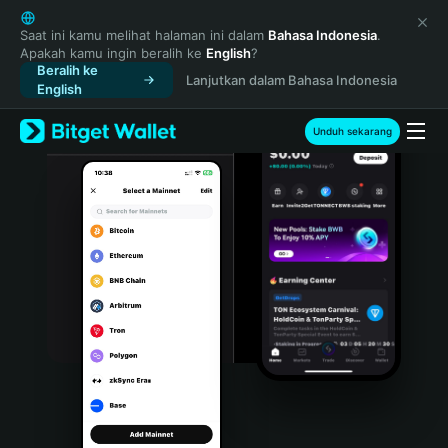
English
日本語
Saat ini kamu melihat halaman ini dalam
Bahasa Indonesia
.
Apakah kamu ingin beralih ke
English
?
Tiếng Việt
Beralih ke
Lanjutkan dalam Bahasa Indonesia
Русский
English
Español (Latinoamérica)
Türkçe
Unduh sekarang
Italiano
Français
Deutsch
简体中文
繁體中文
Português (Portugal)
Bahasa Indonesia
ภาษาไทย
हिन्दी
বাংলা
Español
Português (Brasil)
Español (Argentina)