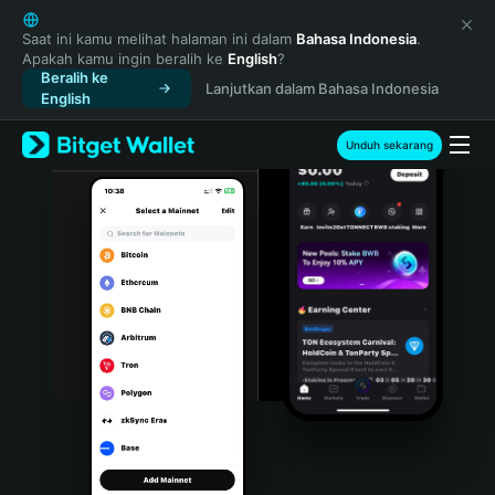
English
日本語
Saat ini kamu melihat halaman ini dalam
Bahasa Indonesia
.
Apakah kamu ingin beralih ke
English
?
Tiếng Việt
Beralih ke
Lanjutkan dalam Bahasa Indonesia
Русский
English
Español (Latinoamérica)
Türkçe
Unduh sekarang
Italiano
Français
Deutsch
简体中文
繁體中文
Português (Portugal)
Bahasa Indonesia
ภาษาไทย
हिन्दी
বাংলা
Español
Português (Brasil)
Español (Argentina)