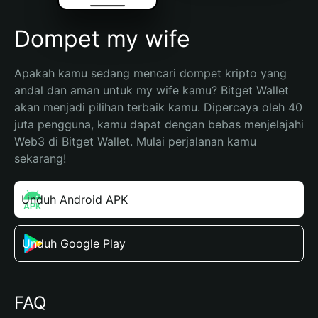
Dompet my wife
Apakah kamu sedang mencari dompet kripto yang 
andal dan aman untuk my wife kamu? Bitget Wallet 
akan menjadi pilihan terbaik kamu. Dipercaya oleh 40 
juta pengguna, kamu dapat dengan bebas menjelajahi 
Web3 di Bitget Wallet. Mulai perjalanan kamu 
sekarang!
Unduh Android APK
Unduh Google Play
FAQ