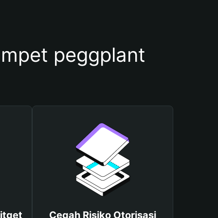
mpet peggplant
itget
Cegah Risiko Otorisasi