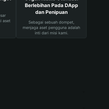
Berlebihan Pada DApp
dan Penipuan
sar
i aset
Sebagai sebuah dompet,
menjaga aset pengguna adalah
inti dari misi kami.