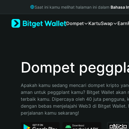
English
Saat ini kamu melihat halaman ini dalam
Bahasa I
日本語
Tiếng Việt
Dompet
Kartu
Swap
Earn
Русский
Español (Latinoamérica)
Türkçe
Italiano
Français
Deutsch
Dompet peggpl
简体中文
繁體中文
Português (Portugal)
Apakah kamu sedang mencari dompet kripto yang
Bahasa Indonesia
aman untuk peggplant kamu? Bitget Wallet akan me
ภาษาไทย
terbaik kamu. Dipercaya oleh 40 juta pengguna, 
हिन्दी
dengan bebas menjelajahi Web3 di Bitget Wallet. M
বাংলা
perjalanan kamu sekarang!
Español
Português (Brasil)
Español (Argentina)