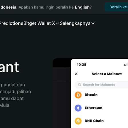
ndonesia
. Apakah kamu ingin beralih ke
English
?
Beralih ke
Predictions
Bitget Wallet X
Selengkapnya
ant
 andal dan 
njadi pilihan 
kamu dapat 
ulai 