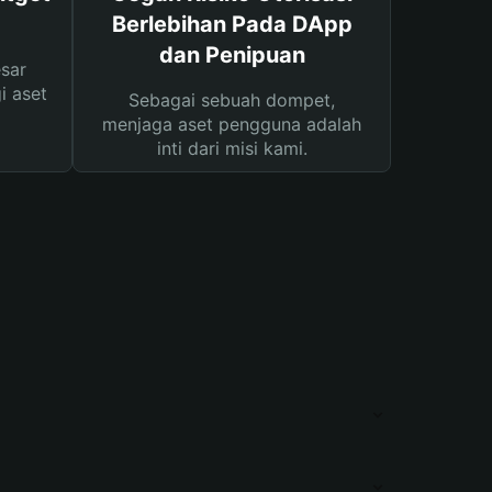
Berlebihan Pada DApp
dan Penipuan
sar
i aset
Sebagai sebuah dompet,
menjaga aset pengguna adalah
inti dari misi kami.