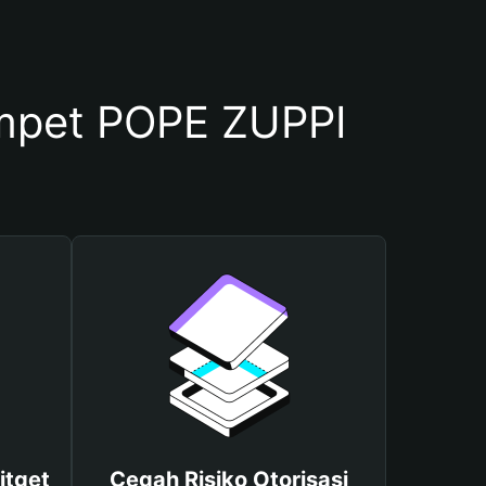
mpet POPE ZUPPI
itget
Cegah Risiko Otorisasi