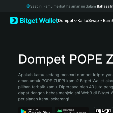
English
Saat ini kamu melihat halaman ini dalam
Bahasa I
日本語
Tiếng Việt
Dompet
Kartu
Swap
Earn
Русский
Español (Latinoamérica)
Türkçe
Italiano
Français
Deutsch
Dompet POPE 
简体中文
繁體中文
Português (Portugal)
Apakah kamu sedang mencari dompet kripto yang
Bahasa Indonesia
aman untuk POPE ZUPPI kamu? Bitget Wallet akan
ภาษาไทย
pilihan terbaik kamu. Dipercaya oleh 40 juta pen
हिन्दी
dapat dengan bebas menjelajahi Web3 di Bitget Wa
বাংলা
perjalanan kamu sekarang!
Español
Português (Brasil)
Español (Argentina)