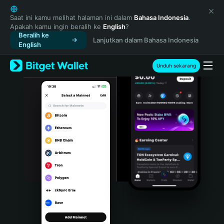
English
日本語
Saat ini kamu melihat halaman ini dalam
Bahasa Indonesia
.
Apakah kamu ingin beralih ke
English
?
Tiếng Việt
Beralih ke
Lanjutkan dalam Bahasa Indonesia
Русский
English
Español (Latinoamérica)
Türkçe
Unduh sekarang
Italiano
Français
Deutsch
简体中文
繁體中文
Português (Portugal)
Bahasa Indonesia
ภาษาไทย
हिन्दी
বাংলা
Español
Português (Brasil)
Español (Argentina)