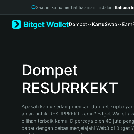
English
Saat ini kamu melihat halaman ini dalam
Bahasa I
日本語
Tiếng Việt
Dompet
Kartu
Swap
Earn
Русский
Español (Latinoamérica)
Türkçe
Italiano
Français
Deutsch
Dompet
简体中文
繁體中文
RESURRKEKT
Português (Portugal)
Bahasa Indonesia
ภาษาไทย
हिन्दी
Apakah kamu sedang mencari dompet kripto yang
বাংলা
aman untuk RESURRKEKT kamu? Bitget Wallet aka
Español
pilihan terbaik kamu. Dipercaya oleh 40 juta pen
Português (Brasil)
dapat dengan bebas menjelajahi Web3 di Bitget Wa
Español (Argentina)