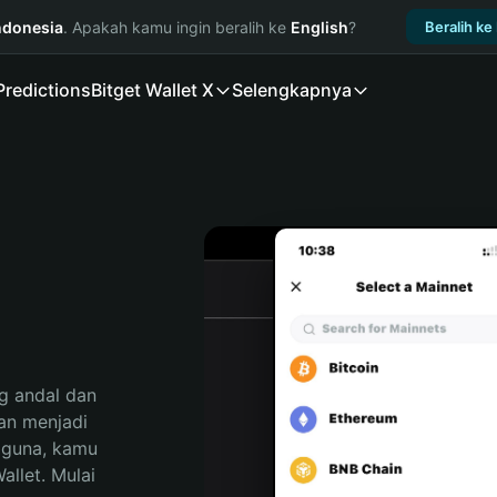
ndonesia
. Apakah kamu ingin beralih ke
English
?
Beralih ke
Predictions
Bitget Wallet X
Selengkapnya
 andal dan 
n menjadi 
gguna, kamu 
llet. Mulai 