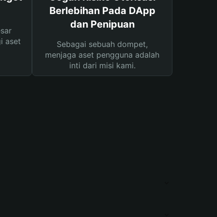
Berlebihan Pada DApp
dan Penipuan
sar
i aset
Sebagai sebuah dompet,
menjaga aset pengguna adalah
inti dari misi kami.