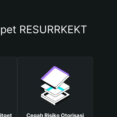
mpet RESURRKEKT
itget
Cegah Risiko Otorisasi