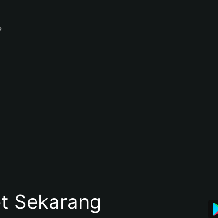
?
et Sekarang