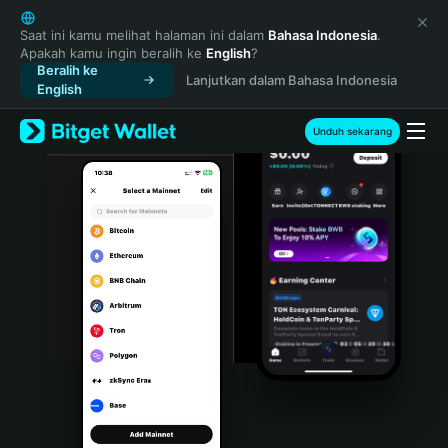
English
日本語
Saat ini kamu melihat halaman ini dalam
Bahasa Indonesia
.
Apakah kamu ingin beralih ke
English
?
Tiếng Việt
Beralih ke
Lanjutkan dalam Bahasa Indonesia
Русский
English
Español (Latinoamérica)
Türkçe
Unduh sekarang
Italiano
Français
Deutsch
简体中文
繁體中文
Português (Portugal)
Bahasa Indonesia
ภาษาไทย
हिन्दी
বাংলা
Español
Português (Brasil)
Español (Argentina)