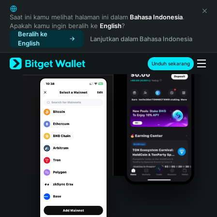
English
日本語
Saat ini kamu melihat halaman ini dalam
Bahasa Indonesia
.
Apakah kamu ingin beralih ke
English
?
Tiếng Việt
Beralih ke
Lanjutkan dalam Bahasa Indonesia
Русский
English
Español (Latinoamérica)
Türkçe
Unduh sekarang
Italiano
Français
Deutsch
简体中文
繁體中文
Português (Portugal)
Bahasa Indonesia
ภาษาไทย
हिन्दी
বাংলা
Español
Português (Brasil)
Español (Argentina)