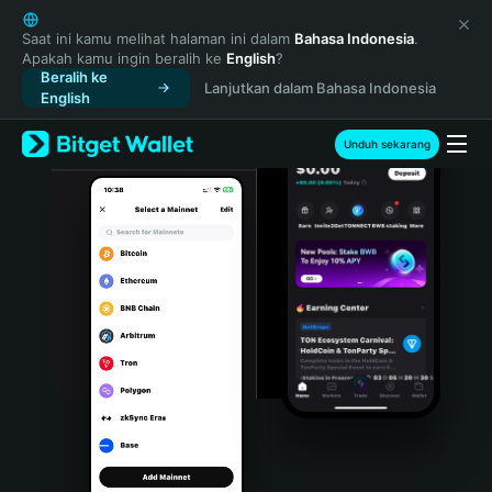
English
日本語
Saat ini kamu melihat halaman ini dalam
Bahasa Indonesia
.
Apakah kamu ingin beralih ke
English
?
Tiếng Việt
Beralih ke
Lanjutkan dalam Bahasa Indonesia
Русский
English
Español (Latinoamérica)
Türkçe
Unduh sekarang
Italiano
Français
Deutsch
简体中文
繁體中文
Português (Portugal)
Bahasa Indonesia
ภาษาไทย
हिन्दी
বাংলা
Español
Português (Brasil)
Español (Argentina)