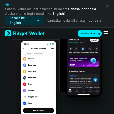
English
日本語
Saat ini kamu melihat halaman ini dalam
Bahasa Indonesia
.
Apakah kamu ingin beralih ke
English
?
Tiếng Việt
Beralih ke
Lanjutkan dalam Bahasa Indonesia
Русский
English
Español (Latinoamérica)
Türkçe
Unduh sekarang
Italiano
Français
Deutsch
简体中文
繁體中文
Português (Portugal)
Bahasa Indonesia
ภาษาไทย
हिन्दी
বাংলা
Español
Português (Brasil)
Español (Argentina)