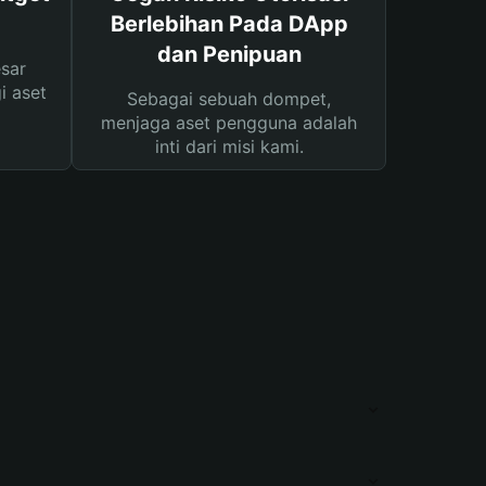
Berlebihan Pada DApp
dan Penipuan
sar
i aset
Sebagai sebuah dompet,
menjaga aset pengguna adalah
inti dari misi kami.