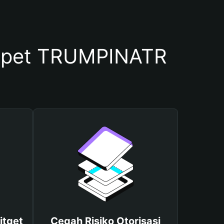
mpet TRUMPINATR
itget
Cegah Risiko Otorisasi