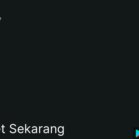
?
et Sekarang