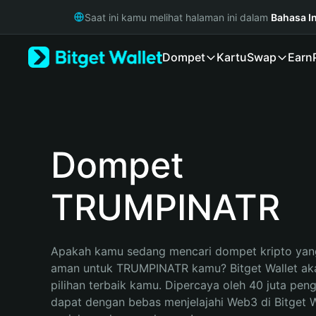
English
Saat ini kamu melihat halaman ini dalam
Bahasa I
日本語
Tiếng Việt
Dompet
Kartu
Swap
Earn
Русский
Español (Latinoamérica)
Türkçe
Italiano
Français
Deutsch
Dompet
简体中文
繁體中文
TRUMPINATR
Português (Portugal)
Bahasa Indonesia
ภาษาไทย
हिन्दी
Apakah kamu sedang mencari dompet kripto yang
বাংলা
aman untuk TRUMPINATR kamu? Bitget Wallet aka
Español
pilihan terbaik kamu. Dipercaya oleh 40 juta pen
Português (Brasil)
dapat dengan bebas menjelajahi Web3 di Bitget Wa
Español (Argentina)