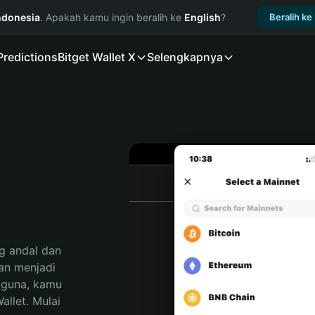
ndonesia
. Apakah kamu ingin beralih ke
English
?
Beralih ke
Predictions
Bitget Wallet X
Selengkapnya
 andal dan 
n menjadi 
gguna, kamu 
llet. Mulai 