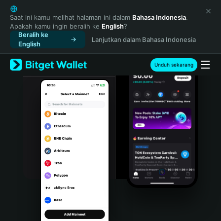
English
日本語
Saat ini kamu melihat halaman ini dalam
Bahasa Indonesia
.
Apakah kamu ingin beralih ke
English
?
Tiếng Việt
Beralih ke
Lanjutkan dalam Bahasa Indonesia
Русский
English
Español (Latinoamérica)
Türkçe
Unduh sekarang
Italiano
Français
Deutsch
简体中文
繁體中文
Português (Portugal)
Bahasa Indonesia
ภาษาไทย
हिन्दी
বাংলা
Español
Português (Brasil)
Español (Argentina)