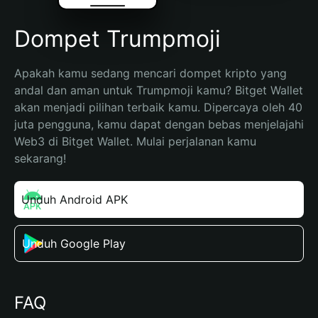
Dompet Trumpmoji
Apakah kamu sedang mencari dompet kripto yang 
andal dan aman untuk Trumpmoji kamu? Bitget Wallet 
akan menjadi pilihan terbaik kamu. Dipercaya oleh 40 
juta pengguna, kamu dapat dengan bebas menjelajahi 
Web3 di Bitget Wallet. Mulai perjalanan kamu 
sekarang!
Unduh Android APK
Unduh Google Play
FAQ