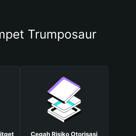
mpet Trumposaur
itget
Cegah Risiko Otorisasi