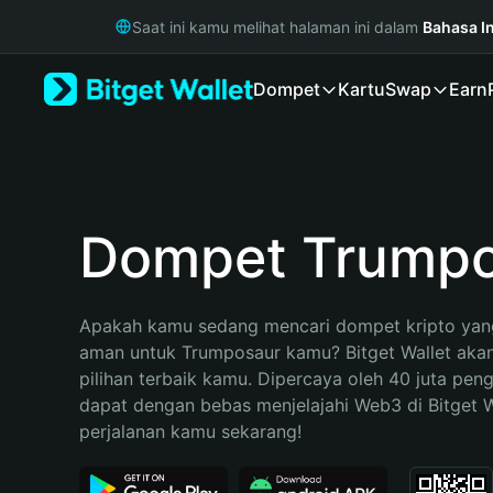
English
Saat ini kamu melihat halaman ini dalam
Bahasa I
日本語
Tiếng Việt
Dompet
Kartu
Swap
Earn
Русский
Español (Latinoamérica)
Türkçe
Italiano
Français
Deutsch
Dompet Trumpo
简体中文
繁體中文
Português (Portugal)
Apakah kamu sedang mencari dompet kripto yang
Bahasa Indonesia
aman untuk Trumposaur kamu? Bitget Wallet akan
ภาษาไทย
pilihan terbaik kamu. Dipercaya oleh 40 juta pen
हिन्दी
dapat dengan bebas menjelajahi Web3 di Bitget Wa
বাংলা
perjalanan kamu sekarang!
Español
Português (Brasil)
Español (Argentina)