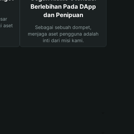
Berlebihan Pada DApp
dan Penipuan
sar
i aset
Sebagai sebuah dompet,
menjaga aset pengguna adalah
inti dari misi kami.