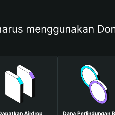
arus menggunakan Do
Dapatkan Airdrop
Dana Perlindungan B