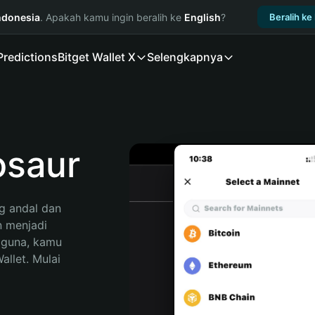
ndonesia
. Apakah kamu ingin beralih ke
English
?
Beralih ke
Predictions
Bitget Wallet X
Selengkapnya
saur
 andal dan 
 menjadi 
gguna, kamu 
llet. Mulai 