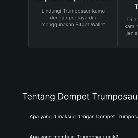
T
Lindungi Trumposaur kamu
dengan percaya diri
Di a
menggunakan Bitget Wallet
kami 
jeni
Tentang Dompet Trumposau
Apa yang dimaksud dengan Dompet Trumpos
Apa yang membuat Trumposaur unik?