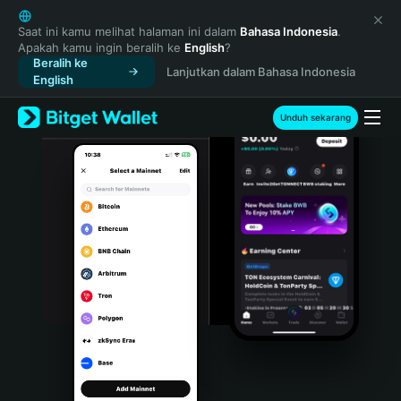
English
日本語
Saat ini kamu melihat halaman ini dalam
Bahasa Indonesia
.
Apakah kamu ingin beralih ke
English
?
Tiếng Việt
Beralih ke
Lanjutkan dalam Bahasa Indonesia
Русский
English
Español (Latinoamérica)
Türkçe
Unduh sekarang
Italiano
Français
Deutsch
简体中文
繁體中文
Português (Portugal)
Bahasa Indonesia
ภาษาไทย
हिन्दी
বাংলা
Español
Português (Brasil)
Español (Argentina)