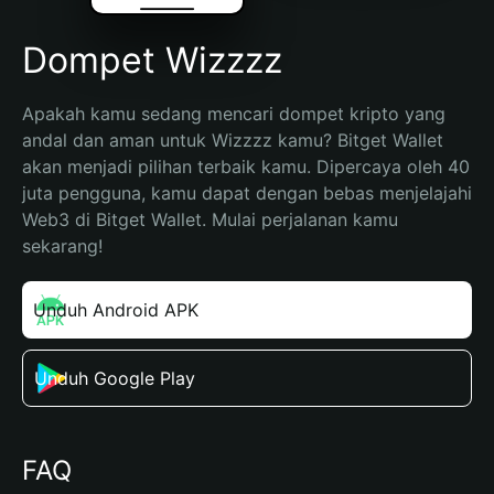
Dompet Wizzzz
Apakah kamu sedang mencari dompet kripto yang 
andal dan aman untuk Wizzzz kamu? Bitget Wallet 
akan menjadi pilihan terbaik kamu. Dipercaya oleh 40 
juta pengguna, kamu dapat dengan bebas menjelajahi 
Web3 di Bitget Wallet. Mulai perjalanan kamu 
sekarang!
Unduh Android APK
Unduh Google Play
FAQ