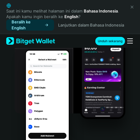
English
日本語
Saat ini kamu melihat halaman ini dalam
Bahasa Indonesia
.
Apakah kamu ingin beralih ke
English
?
Tiếng Việt
Beralih ke
Lanjutkan dalam Bahasa Indonesia
Русский
English
Español (Latinoamérica)
Türkçe
Unduh sekarang
Italiano
Français
Deutsch
简体中文
繁體中文
Português (Portugal)
Bahasa Indonesia
ภาษาไทย
हिन्दी
বাংলা
Español
Português (Brasil)
Español (Argentina)