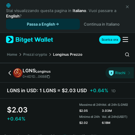
English
日本語
Stai visualizzando questa pagina in
Italiano
. Vuoi passare a
English
?
Tiếng Việt
Passa a English
Continua in Italiano
Русский
Español (Latinoamérica)
Türkçe
Scarica ora
Italiano
Français
Home
Prezzi crypto
Longinus
Prezzo
Deutsch
简体中文
LGNS
Longinus
Rischi
繁體中文
0x4D1D...06B8
Português (Portugal)
Bahasa Indonesia
LGNS in USD:
1 LGNS = $2.03 USD
+0.64%
1D
ภาษาไทย
हिन्दी
Massimo di 24h
Vol. di 24h (LGNS)
$
2.03
বাংলা
$
2.05
3.03M
Minimo di 24h
Vol. di 24h
(USDT)
+0.64%
Español
$
2.02
6.18M
Português (Brasil)
LGNS Price Chart
Español (Argentina)