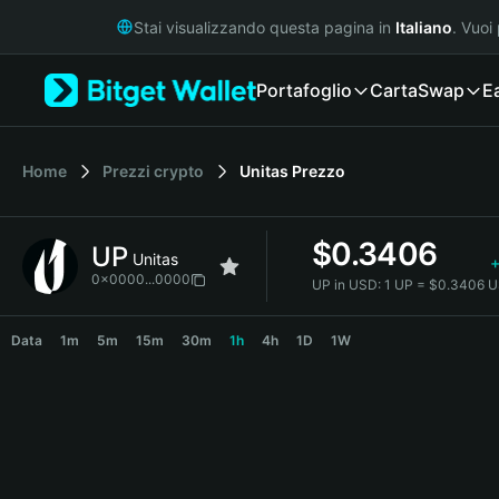
English
Stai visualizzando questa pagina in
Italiano
. Vuoi
日本語
Tiếng Việt
Portafoglio
Carta
Swap
E
Русский
Español (Latinoamérica)
Türkçe
Italiano
Home
Prezzi crypto
Unitas
Prezzo
Français
Deutsch
$
0.3406
UP
简体中文
Unitas
繁體中文
0x0000...0000
UP in USD:
1 UP = $0.3406 
Português (Portugal)
UP Price Chart
Bahasa Indonesia
Data
1m
5m
15m
30m
1h
4h
1D
1W
ภาษาไทย
हिन्दी
বাংলা
Español
Português (Brasil)
Español (Argentina)