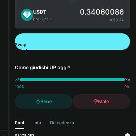
0.34060086
USDT
BNB Chain
≈ $
0.34
Swap
Scarica Bitget Wallet
Come giudichi UP oggi?
100
%
0
%
Bene
Male
Pool
Info
Di tendenza
$1,178,287