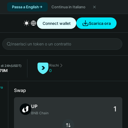
Passa a English
Continua in Italiano
Connect wallet
Scarica ora
Rischi
. di 24h
(USDT)
.79M
0
ro
Swap
UP
BNB Chain