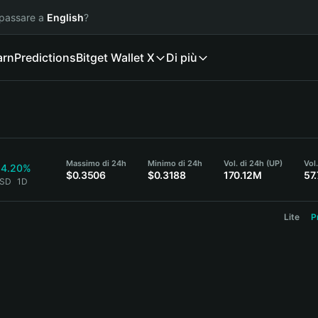
 passare a
English
?
arn
Predictions
Bitget Wallet X
Di più
Massimo di 24h
Minimo di 24h
Vol. di 24h (UP)
Vol
+4.20%
$0.3506
$0.3188
170.12M
57
USD
1D
Lite
P