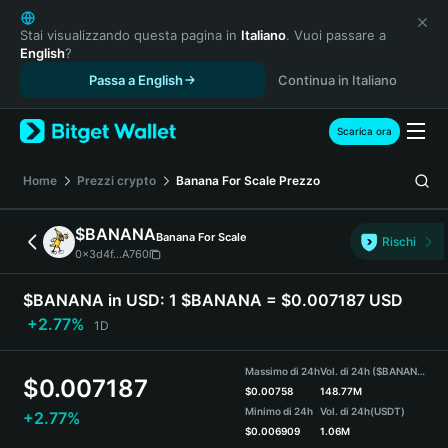
English
日本語
Stai visualizzando questa pagina in
Italiano
. Vuoi passare a
English
?
Tiếng Việt
Passa a English
Continua in Italiano
Русский
Español (Latinoamérica)
Türkçe
Scarica ora
Italiano
Français
Home
Prezzi crypto
Banana For Scale
Prezzo
Deutsch
简体中文
$BANANA
Banana For Scale
Rischi
繁體中文
0x3d4f...A760
Português (Portugal)
Bahasa Indonesia
$BANANA in USD:
1 $BANANA = $0.007187 USD
ภาษาไทย
+2.77%
1D
हिन्दी
বাংলা
Massimo di 24h
Vol. di 24h ($BANANA)
$
0.007187
Español
$
0.00758
148.77M
Minimo di 24h
Vol. di 24h
(USDT)
+2.77%
Português (Brasil)
$
0.006909
1.06M
Español (Argentina)