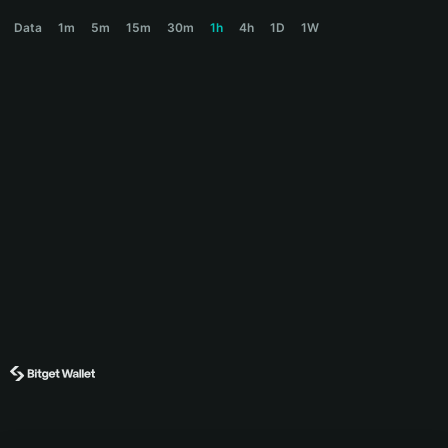
$BANANA Price Chart
Data
1m
5m
15m
30m
1h
4h
1D
1W