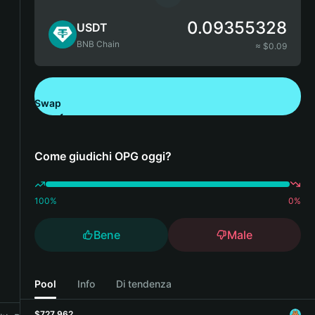
0.09355328
USDT
BNB Chain
≈ $
0.09
Swap
Scarica Bitget Wallet
Come giudichi OPG oggi?
100
%
0
%
Bene
Male
Pool
Info
Di tendenza
$727,962