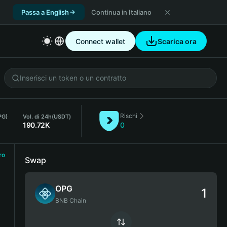
Passa a English
Continua in Italiano
Connect wallet
Scarica ora
Rischi
PG)
Vol. di 24h
(USDT)
190.72K
0
ro
Swap
OPG
BNB Chain