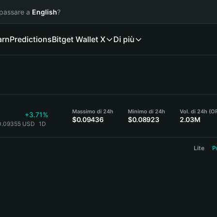
 passare a
English
?
arn
Predictions
Bitget Wallet X
Di più
Massimo di 24h
Minimo di 24h
Vol. di 24h (O
+3.71%
$0.09436
$0.08923
2.03M
0.09355 USD
1D
Lite
P