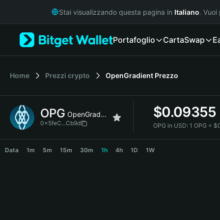
English
Stai visualizzando questa pagina in
Italiano
. Vuoi
日本語
Tiếng Việt
Portafoglio
Carta
Swap
E
Русский
Español (Latinoamérica)
Türkçe
Italiano
Home
Prezzi crypto
OpenGradient
Prezzo
Français
Deutsch
$
0.09355
OPG
简体中文
OpenGradient
繁體中文
0x5feC...Cb9d
OPG in USD:
1 OPG = $
Português (Portugal)
OPG Price Chart
Bahasa Indonesia
Data
1m
5m
15m
30m
1h
4h
1D
1W
ภาษาไทย
हिन्दी
বাংলা
Español
Português (Brasil)
Español (Argentina)