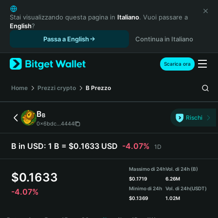
English
日本語
Stai visualizzando questa pagina in
Italiano
. Vuoi passare a
English
?
Tiếng Việt
Passa a English
Continua in Italiano
Русский
Español (Latinoamérica)
Türkçe
Scarica ora
Italiano
Français
Home
Prezzi crypto
B
Prezzo
Deutsch
简体中文
B
B
Rischi
繁體中文
0x6bdc...4444
Português (Portugal)
Bahasa Indonesia
B in USD:
1 B = $0.1633 USD
-4.07%
1D
ภาษาไทย
हिन्दी
Massimo di 24h
Vol. di 24h (B)
$
0.1633
বাংলা
$
0.1719
6.26M
Minimo di 24h
Vol. di 24h
(USDT)
-4.07%
Español
$
0.1369
1.02M
Português (Brasil)
B Price Chart
Español (Argentina)