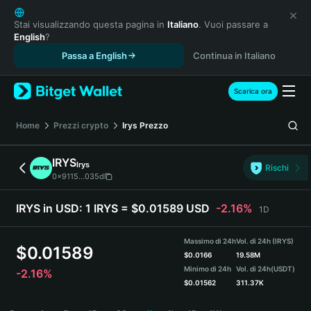
English
日本語
Stai visualizzando questa pagina in
Italiano
. Vuoi passare a
English
?
Tiếng Việt
Passa a English
Continua in Italiano
Русский
Español (Latinoamérica)
Türkçe
Scarica ora
Italiano
Français
Home
Prezzi crypto
Irys
Prezzo
Deutsch
简体中文
IRYS
Irys
Rischi
繁體中文
0x9115...035d
Português (Portugal)
Bahasa Indonesia
IRYS in USD:
1 IRYS = $0.01589 USD
-2.16%
1D
ภาษาไทย
हिन्दी
Massimo di 24h
Vol. di 24h (IRYS)
$
0.01589
বাংলা
$
0.0166
19.58M
Minimo di 24h
Vol. di 24h
(USDT)
-2.16%
Español
$
0.01562
311.37K
Português (Brasil)
IRYS Price Chart
Español (Argentina)