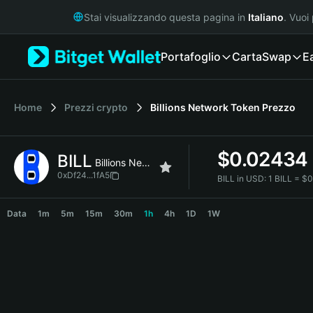
English
Stai visualizzando questa pagina in
Italiano
. Vuoi
日本語
Tiếng Việt
Portafoglio
Carta
Swap
E
Русский
Español (Latinoamérica)
Türkçe
Italiano
Home
Prezzi crypto
Billions Network Token
Prezzo
Français
Deutsch
$
0.02434
BILL
简体中文
Billions Network Token
繁體中文
0xDf24...1fA5
BILL in USD:
1 BILL = 
Português (Portugal)
BILL Price Chart
Bahasa Indonesia
Data
1m
5m
15m
30m
1h
4h
1D
1W
ภาษาไทย
हिन्दी
বাংলা
Español
Português (Brasil)
Español (Argentina)