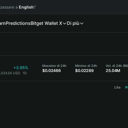
 passare a
English
?
arn
Predictions
Bitget Wallet X
Di più
Massimo di 24h
Minimo di 24h
Vol. di 24h (BI
+3.95%
$0.02466
$0.02289
25.04M
$0.02434 USD
1D
Lite
P