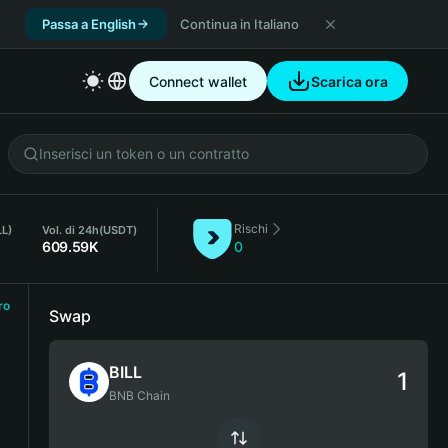
Passa a English
Continua in Italiano
Connect wallet
Scarica ora
Rischi
LL)
Vol. di 24h
(USDT)
609.59K
0
ro
Swap
BILL
BNB Chain