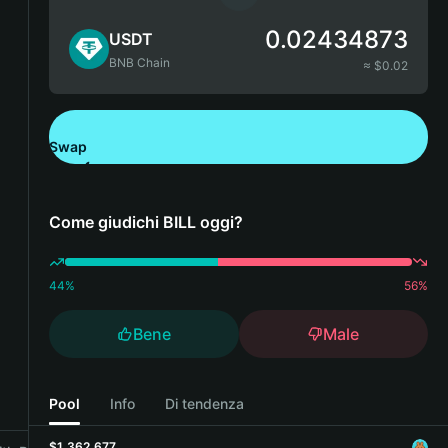
0.02434873
USDT
BNB Chain
≈ $
0.02
Swap
Scarica Bitget Wallet
Come giudichi BILL oggi?
44
%
56
%
Bene
Male
Pool
Info
Di tendenza
$1,362,677