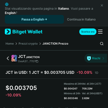
English
日本語
Stai visualizzando questa pagina in
Italiano
. Vuoi passare a
English
?
Tiếng Việt
Passa a English
Continua in Italiano
Русский
Español (Latinoamérica)
Türkçe
Scarica ora
Italiano
Français
Home
Prezzi crypto
JANCTION
Prezzo
Deutsch
简体中文
JCT
JANCTION
Rischi
繁體中文
0xeA37...7707
Português (Portugal)
Bahasa Indonesia
JCT in USD:
1 JCT = $0.003705 USD
-10.09%
1D
ภาษาไทย
हिन्दी
Massimo di 24h
Vol. di 24h (JCT)
$
0.003705
বাংলা
$
0.004247
708.22M
Minimo di 24h
Vol. di 24h
(USDT)
-10.09%
Español
$
0.003346
2.62M
Português (Brasil)
JCT Price Chart
Español (Argentina)