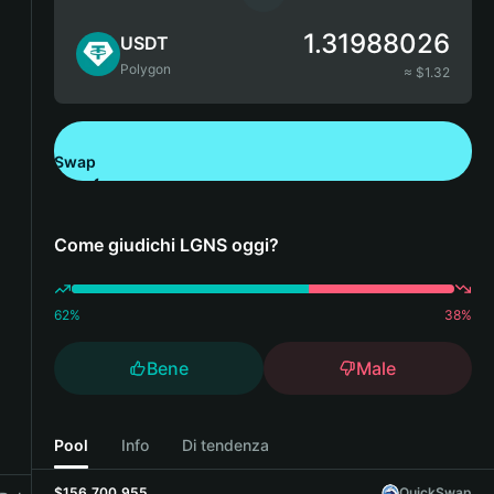
1.31988026
USDT
Polygon
≈ $
1.32
Swap
Scarica Bitget Wallet
Come giudichi LGNS oggi?
62
%
38
%
Bene
Male
Pool
Info
Di tendenza
$156,700,955
QuickSwap