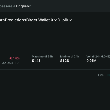
 passare a
English
?
arn
Predictions
Bitget Wallet X
Di più
Massimo di 24h
Minimo di 24h
Vol. di 24h (LGNS
-6.14%
$1.41
$1.28
9.91M
$1.32 USD
1D
Lite
P