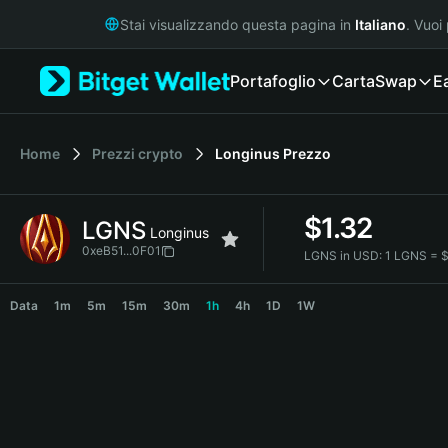
English
Stai visualizzando questa pagina in
Italiano
. Vuoi
日本語
Tiếng Việt
Portafoglio
Carta
Swap
E
Русский
Español (Latinoamérica)
Türkçe
Italiano
Home
Prezzi crypto
Longinus
Prezzo
Français
Deutsch
$
1.32
LGNS
简体中文
Longinus
繁體中文
0xeB51...0F01
LGNS in USD:
1 LGNS = 
Português (Portugal)
LGNS Price Chart
Bahasa Indonesia
Data
1m
5m
15m
30m
1h
4h
1D
1W
ภาษาไทย
हिन्दी
বাংলা
Español
Português (Brasil)
Español (Argentina)