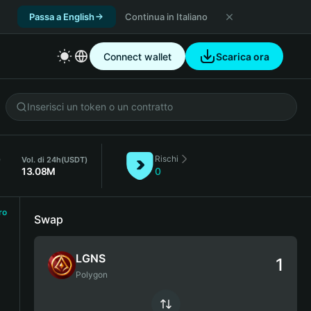
Passa a English
Continua in Italiano
Connect wallet
Scarica ora
Rischi
)
Vol. di 24h
(USDT)
13.08M
0
ro
Swap
LGNS
Polygon