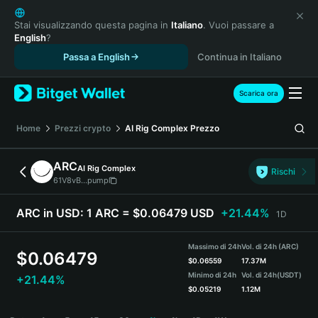
English
日本語
Stai visualizzando questa pagina in
Italiano
. Vuoi passare a
English
?
Tiếng Việt
Passa a English
Continua in Italiano
Русский
Español (Latinoamérica)
Türkçe
Scarica ora
Italiano
Français
Home
Prezzi crypto
AI Rig Complex
Prezzo
Deutsch
简体中文
ARC
AI Rig Complex
Rischi
繁體中文
61V8vB...pump
Português (Portugal)
Bahasa Indonesia
ARC in USD:
1 ARC = $0.06479 USD
+21.44%
1D
ภาษาไทย
हिन्दी
Massimo di 24h
Vol. di 24h (ARC)
$
0.06479
বাংলা
$
0.06559
17.37M
Minimo di 24h
Vol. di 24h
(USDT)
+21.44%
Español
$
0.05219
1.12M
Português (Brasil)
ARC Price Chart
Español (Argentina)